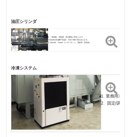
油圧シリンダ
1. 一体鋳造、高強度、高圧運転に対応します。
2.Baosteel丸鋼中空設計、安全で耐久性があります。
3. Rexroth、Parker コンポーネント、高効率、長寿命。
冷凍システム
1. 業務用冷蔵庫、
2. 固定/調整可