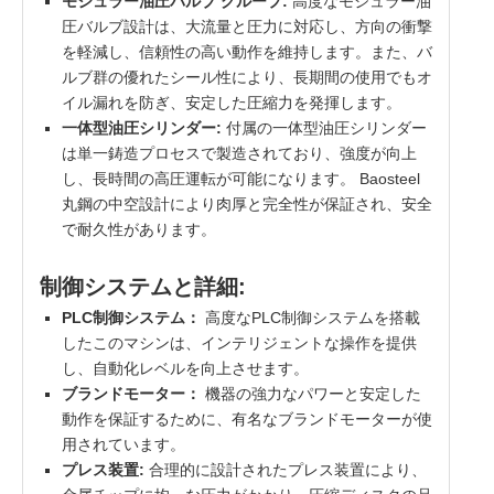
モジュラー油圧バルブ グループ:
高度なモジュラー油
圧バルブ設計は、大流量と圧力に対応し、方向の衝撃
を軽減し、信頼性の高い動作を維持します。また、バ
ルブ群の優れたシール性により、長期間の使用でもオ
イル漏れを防ぎ、安定した圧縮力を発揮します。
一体型油圧シリンダー:
付属の一体型油圧シリンダー
は単一鋳造プロセスで製造されており、強度が向上
し、長時間の高圧運転が可能になります。 Baosteel
丸鋼の中空設計により肉厚と完全性が保証され、安全
で耐久性があります。
制御システムと詳細:
PLC制御システム：
高度なPLC制御システムを搭載
したこのマシンは、インテリジェントな操作を提供
し、自動化レベルを向上させます。
ブランドモーター：
機器の強力なパワーと安定した
動作を保証するために、有名なブランドモーターが使
用されています。
プレス装置:
合理的に設計されたプレス装置により、