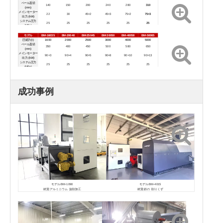
ベール直径
140
150
200
240
280
310
(mm)
メインモーター
22
30
45×2
45×3
75×2
75×3
出力 (kW)
システム圧力
25
25
25
25
25
25
(MPa)
動作モード
全自動
全自動
全自動
全自動
全自動
全自動
モデル
BM-16035
BM-20040
BM-25045
BM-30050
BM-40058
BM-50065
圧縮力(t)
1600
2000
2500
3000
4000
5000
ベール直径
350
400
450
500
580
650
(mm)
メインモーター
90×3
90×4
90×5
90×8
90×10
90×13
出力 (kW)
システム圧力
25
25
25
25
25
25
(MPa)
動作モード
全自動
全自動
全自動
全自動
全自動
全自動
成功事例
モデル:BM-1090
モデル:BM-4015
材質:アルミニウム 旋削加工
材質:鉄の 削りくず