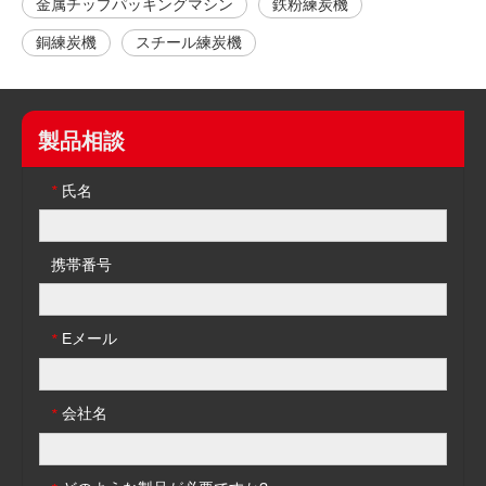
金属チップパッキングマシン
鉄粉練炭機
銅練炭機
スチール練炭機
製品相談
氏名
*
携帯番号
Eメール
*
会社名
*