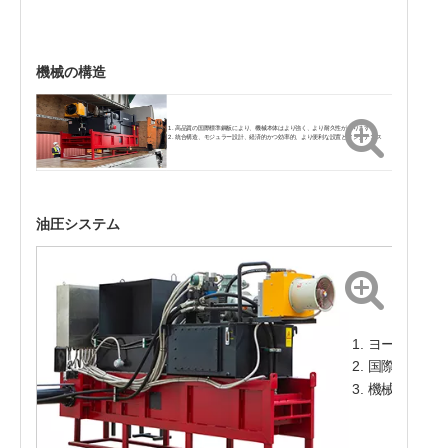
機械の構造
高品質の国際標準鋼板により、機械本体はより強く、より耐久性があります。
統合構造、モジュラー設計、経済的かつ効率的、より便利な設置とメンテナンス
油圧システム
ヨーロッパ 
国際トップ
機械を24時