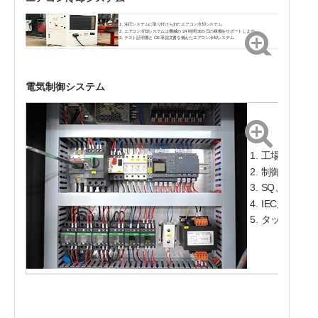
油圧システムに取り付けられたエアコン冷却システム
エアコン冷却システムは機械の 24 時間 365 日の稼働をサポートします
テスト証明書と CE 承認文書を備えたエアコン冷却システム
電気制御システム
工場で組み
制御配線:最小
SQ、nm、60
IEC規格に
タッチスクリ