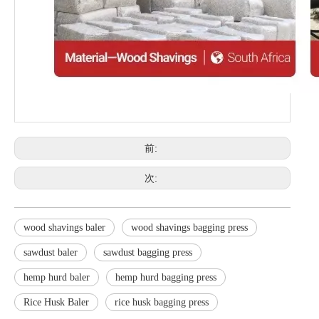
前:
次:
wood shavings baler
wood shavings bagging press
sawdust baler
sawdust bagging press
hemp hurd baler
hemp hurd bagging press
Rice Husk Baler
rice husk bagging press