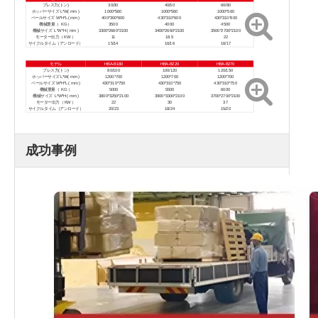
プレス力(トン)
30/30
40/50
60/80
ホッパーサイズ L*W(
mm
)
1000*560
1000*560
1000*560
ベールサイズ W*H*L
(
mm
)
400*300*600
430*310*600
430*310*600
機械重量（
KG
）
3500
4000
4500
機械サイズ L*W*H
(
mm
)
3300*2660*2100
3400*2660*2100
3500*2700*2100
モーター出力（
KW
）
11
18.5
22
サイクルタイム（アンロード）
15/14
16/16
16/17
モデル
HBA-B180
HBA-B220
HBA-B270
プレス力(トン)
80/100
100/120
120/150
ホッパーサイズ L*W(
mm
)
1200*700
1200*700
1200*700
ベールサイズ W*H*L
(
mm
)
430*310*750
430*310*750
430*310*750
機械重量（
KG
）
5000
5500
6000
機械サイズ L*W*H
(
mm
)
3800*3250*2100
3900*3300*2100
3700*2700*2100
モーター出力（
KW
）
22
30
37
サイクルタイム（アンロード）
20/23
18/24
15/20
成功事例