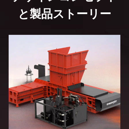
ベールサイズ (インチ)
62×47×31
と製品ストーリー
サイクルタイム
≤15秒（空
油圧 (psi)
4061
モーター出力 (馬力)
73.8
寸法 (インチ)
295×192×1
主なラムフォース (米トン)
163
プッシャーラムフォース (米
97
トン)
ドアロック力(米トン)
47