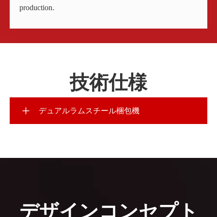
production.
技術仕様
+
デュアルラムスチール梱包機
モデル
2ラムベー
ホッパーサイズ (インチ)
79×59
ベール開口部サイズ (インチ)
71×59
デザインコンセプト