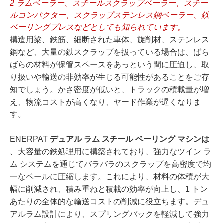
2 ラムベーラー、スチールスクラップベーラー、スチー
ルコンパクター、スクラップステンレス鋼ベーラー、鉄
ベーリングプレスなどとしても知られています。
構造用梁、鉄筋、細断された車体、旋削材、ステンレス
鋼など、大量の鉄スクラップを扱っている場合は、ばら
ばらの材料が保管スペースをあっという間に圧迫し、取
り扱いや輸送の非効率が生じる可能性があることをご存
知でしょう。かさ密度が低いと、トラックの積載量が増
え、物流コストが高くなり、ヤード作業が遅くなりま
す。
ENERPAT
デュアル ラム スチール ベーリング マシンは
、大容量の鉄処理用に構築されており、強力なツイン ラ
ム システムを通じてバラバラのスクラップを高密度で均
一なベールに圧縮します。これにより、材料の体積が大
幅に削減され、積み重ねと積載の効率が向上し、1 トン
あたりの全体的な輸送コストの削減に役立ちます。デュ
アルラム設計により、スプリングバックを軽減して強力