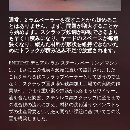
通常、2 ラムベーラーを探すことから始めるこ
とはありません。まず、問題が増大することか
ら始めます。スクラップ鉄鋼が移動できるより
も早く山積みになり、ヤードのスペースが毎週
狭くなり、緩んだ材料が形状を維持できないた
めにトラックが積み込み不足で放置されます。
ENERPAT デュアル ラム スチール ベーリング マシン
は、まさにこの現実を念頭に置いて設計されました。
これを単なる鉄スクラップベーラーとして扱うのでは
なく、スクラップ置き場や鉄鋼加工工場での実際の作
業条件、つまり重い梁や鉄筋から絡まったワイヤー、
油を含んだ旋盤、ステンレス鋼スクラップに至るまで
の混合鉄の流れに加え、材料の跳ね返りやノンストッ
プの生産需要という絶え間ない課題に基づいてこの装
置を構築しました。