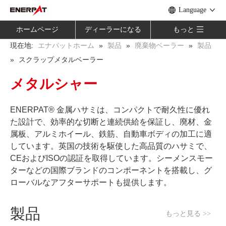
Language
ホームページ
ディーラーになる
もっと
現在地:
»
»
»
エナパットホーム
製品
廃棄物ベーラー
製品
»
スクラップメタルベーラー
メタルシャー
ENERPAT® 金属ハサミは、コンパクトで耐久性に優れ
た設計で、効率的な切断と連続供給を保証し、廃材、金
属板、アルミホイール、鉄筋、自動車ボディの加工に適
しています。英国の技術を駆使した高品質のハサミで、
CEおよびISOの認証を取得しています。シーメンスモー
ターなどの国際ブランドのコンポーネントを搭載し、グ
ローバルなアフターサポートも提供します。
製品
もっと見る >>