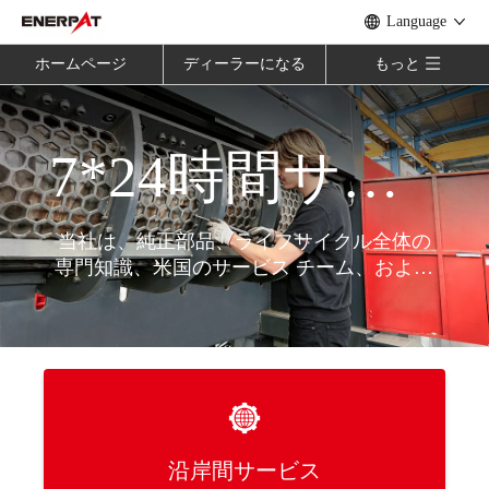
Language
ホームページ
ディーラーになる
もっと
7*24時間サービス
当社は、純正部品、ライフサイクル全体の
専門知識、米国のサービス チーム、および
グローバル エンジニアリングによって、設
置から最適化までお客様をサポ​​ートしま
す。
沿岸間サービス