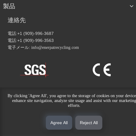
製品
連絡先
電話:+1 (909)-996-3687
電話:+1 (909)-996-3563
電子メール:
info@enerpatrecycling.com
By clicking 'Agree All', you agree to the storage of cookies on your device
クイックナビゲーション
enhance site navigation, analyze site usage and assist with our marketin
efforts.
著作権
© 2024
ENERPAT アメリカ。無断転載を禁じます。
Agree All
Reject All