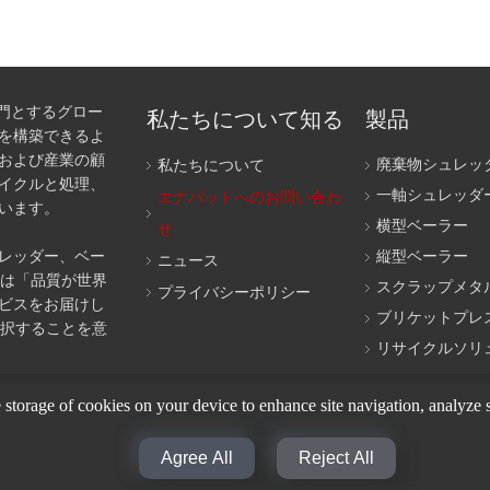
専門とするグロー
私たちについて知る
製品
を構築できるよ
および産業の顧
廃棄物シュレッ
私たちについて
イクルと処理、
一軸シュレッダ
エナパットへのお問い合わ
います。
横型ベーラー
せ
レッダー、ベー
縦型ベーラー
ニュース
t は「品質が世界
スクラップメタ
プライバシーポリシー
ビスをお届けし
ブリケットプレ
を選択することを意
リサイクルソリ
e storage of cookies on your device to enhance site navigation, analyze s
|
|
|
私たちについて
ニュース
エナパットへのお問い合わせ
製品
Agree All
Reject All
著作権
© 2024
ENERPAT アメリカ。無断転載を禁じます。