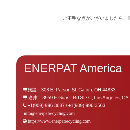
ご不明な点がございましたら、
ENERPAT America

施設：303 E. Parson St. Galion, OH 44833

倉庫：3959 E Guasti Rd Ste C, Los Angeles, CA 9

+1(909)-996-3687 / +1(909)-996-3563
info@enerpatrecycling.com

https://www.enerpatrecycling.com