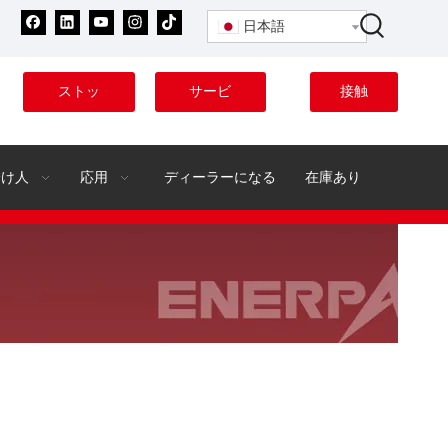
日本語
ストッ
サービ
接触
ク
ス
分け人
応用
ディーラーになる
在庫あり