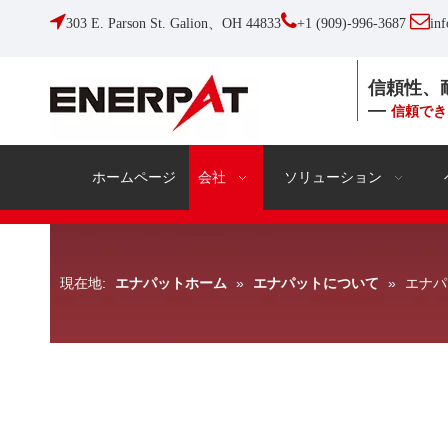



303 E. Parson St. Galion、OH 44833
+1 (909)-996-3687
in
信頼性、
—
信頼でき
ホームページ
会社
ソリューション
現在地:
»
»
エナパ
エナパットホーム
エナパットについて