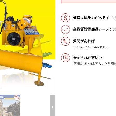
価格は競争力がある
イギ
高品質設備部品
シーメン
質問があれば
0086-177-6646-8165
保証された支払い
信用証またはアリババ信