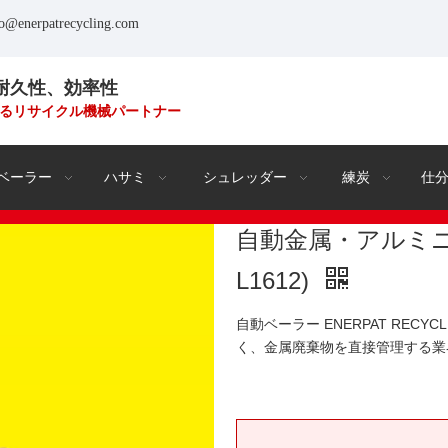
fo@enerpatrecycling.com
耐久性、効率性
るリサイクル機械パートナー
ベーラー
ハサミ
シュレッダー
練炭
仕
自動金属・アルミニ
L1612)
自動ベーラー ENERPAT REC
く、金属廃棄物を直接管理する業