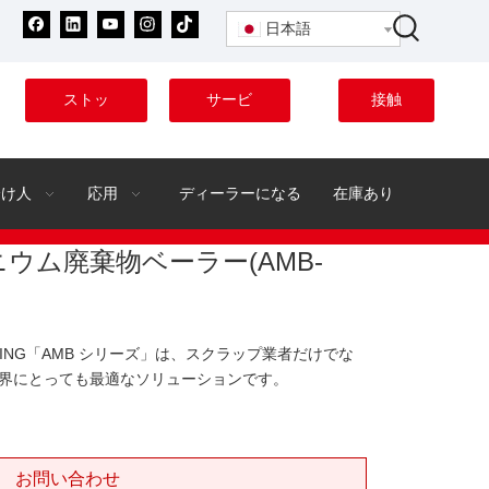
日本語
ストッ
サービ
接触
ク
ス
分け人
応用
ディーラーになる
在庫あり
ウム廃棄物ベーラー(AMB-
YCLING「AMB シリーズ」は、スクラップ業者だけでな
界にとっても最適なソリューションです。
お問い合わせ