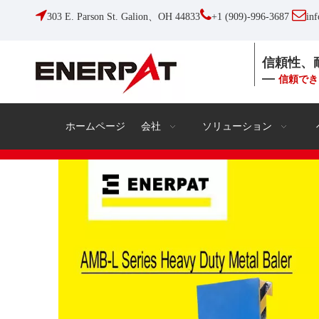



303 E. Parson St. Galion、OH 44833
+1 (909)-996-3687
in
信頼性、
—
信頼でき
ホームページ
会社
ソリューション