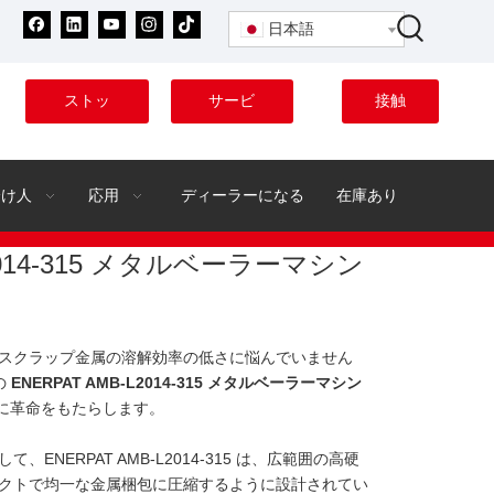
日本語
ストッ
サービ
接触
ク
ス
分け人
応用
ディーラーになる
在庫あり
L2014-315 メタルベーラーマシン
スクラップ金属の溶解効率の低さに悩んでいません
の
ENERPAT AMB-L2014-315 メタルベーラーマシン
管理に革命をもたらします。
ENERPAT AMB-L2014-315 は、広範囲の高硬
クトで均一な金属梱包に圧縮するように設計されてい