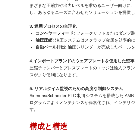
まざまな圧縮力や出力レベルを求めるユーザー向けに、ENERPA
し、あらゆるニーズに合わせたソリューションを提供し
3. 運用プロセスの合理化
コンベヤーフィード:
フォークリフトまたはダンプ
油圧圧縮:
油圧システムはスクラップ金属を効率的に
自動ベール排出:
油圧シリンダーが完成したベールを
4.インポートブランドのウェアプレートを使用した堅牢
圧縮チャンバーとプレスプレートのエッジは輸入ブラン
スがより便利になります。
5. リアルタイム監視のための高度な制御システム
Siemens/Schneider PLC 制御システムを搭
ログラムによりメンテナンスが簡素化され、インテリジ
す。
構成と構造