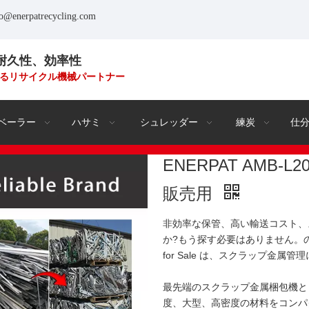
fo@enerpatrecycling.com
耐久性、効率性
るリサイクル機械パートナー
ベーラー
ハサミ
シュレッダー
練炭
仕
ENERPAT AMB-
販売用
非効率な保管、高い輸送コスト、
か?もう探す必要はありません。
for Sale は、スクラップ金属
最先端のスクラップ金属梱包機として、
度、大型、高密度の材料をコンパ