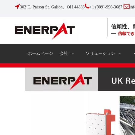



303 E. Parson St. Galion、OH 44833
+1 (909)-996-3687
in
信頼性、
—
信頼でき
ホームページ
会社
ソリューション