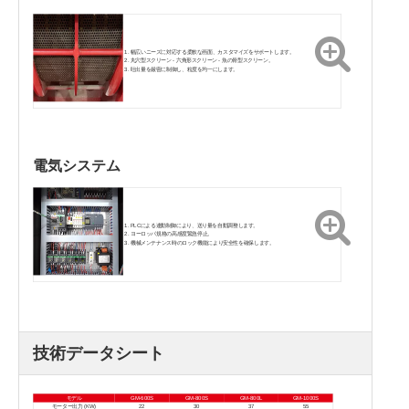
幅広いニーズに対応する柔軟な画面、カスタマイズをサポートします。
丸穴型スクリーン - 六角形スクリーン - 魚の骨型スクリーン。
吐出量を厳密に制御し、粒度を均一にします。
電気システム
PLCによる連動制御により、送り量を自動調整します。
ヨーロッパ規格の高感度緊急停止。
機械メンテナンス時のロック機能により安全性を確保します。
技術データシート
モデル
GM-600S
GM-800S
GM-800L
GM-1000S
モーター出力 (KW)
22
30
37
55