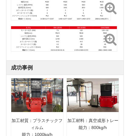
軸径(mm)
∅320
∅320
∅420
∅420
シャフト速度 (RPM)
580
580
580
580
破砕室長さ(mm)
600
800
800
1000
カウンターナイフ (個)
2
2
2
4
ローターナイフ (個)
6
6
6
6
スクリーンメッシュサイズ(mm)
∅12
∅12
∅12
∅12
機械サイズ(mm)
1438×1177×2197
1440×1377×2197
1637×1450×2272
1858x1648x2071
モデル
GM-1200S
GM-1600S
GM-2500S
モーター出力 (KW)
75
132
132+132
軸径(mm)
∅520
∅660
∅800
シャフト速度 (RPM)
520
520
460
破砕室長さ(mm)
1200
1600
2500
カウンターナイフ (個)
4+2
4+2
4+2
ローターナイフ (個)
10
28
45
スクリーンメッシュサイズ(mm)
∅12
∅20
∅20
機械サイズ(mm)
2155×2200×3141
2470×2600×3373
2881×3940×4400
成功事例
加工材質：プラスチックフ
加工材料：真空成形トレー
ィルム
能力：800kg/h
能力：1000kg/h