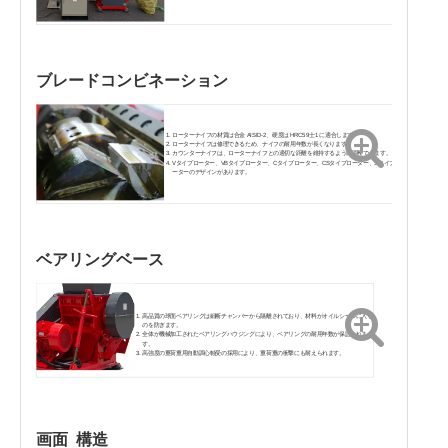
ブレードコンビネーション
ローターナイフの材質は合金 AISID-2、硬度は HRC59士1 に適合します。
ローターナイフは修理できるため、ナイフの耐用年数が長くなります。
カウンターナイフは、ローターナイフとの適切な距離を維持するように調整できます。
Vタイプローター、VBタイプローター、Cタイプローター、CSタイプローター、Sタイプロ
ーターのデザインがあります。
ベアリングベース
高品質の球面ベアリングは細断チャンバーから隔離されており、材料がオイルシールに入る
のを防ぎます。
全体が機械加工されたベアリングハウジングにより、ベアリングの耐用年数が保証されま
す。
高強度の重荷重用自動調心軸受の採用により、重荷重の衝撃にも耐えられます。
画面
構造