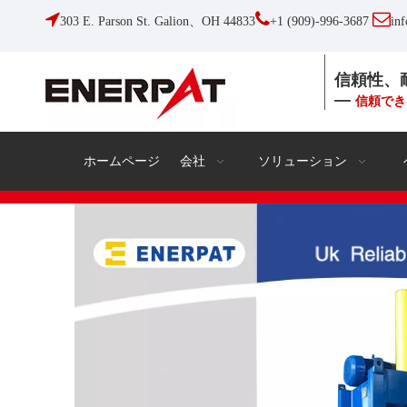



303 E. Parson St. Galion、OH 44833
+1 (909)-996-3687
in
信頼性、
—
信頼でき
ホームページ
会社
ソリューション