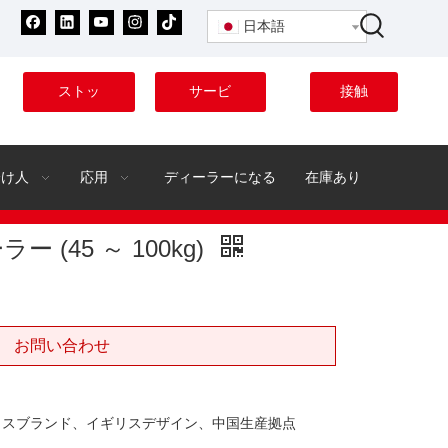
日本語
ストッ
サービ
接触
ク
ス
分け人
応用
ディーラーになる
在庫あり
 (45 ～ 100kg)
お問い合わせ
リスブランド、イギリスデザイン、中国生産拠点