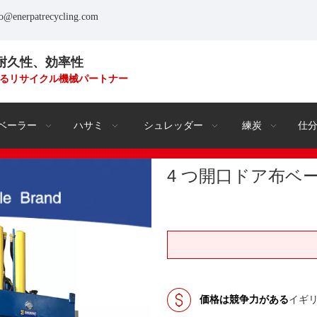
fo@enerpatrecycling.com
耐久性、効率性
るリサイクル機械パートナー
ベーラー
ハサミ
シュレッダー
練炭
仕
4 つ開口ドア布ベーラー
価格は競争力がある
イギ