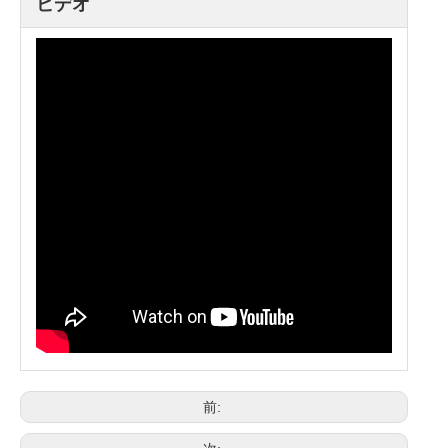
ビデオ
前: