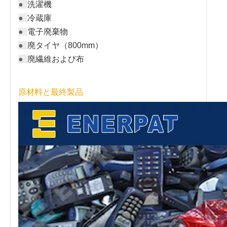
●
洗濯機
●
冷蔵庫
●
電子廃棄物
●
廃タイヤ（800mm）
●
廃繊維および布
原材料と最終製品