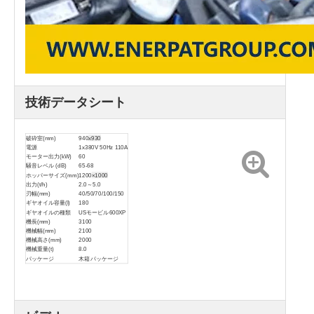
技術データシート
破砕室(mm)
940
x930
電源
1x380V 50Hz 110A
モーター出力(kW)
60
騒音レベル (dB)
65-68
ホッパーサイズ(mm)
1200
×1000
出力(t/h)
2.0～5.0
刃幅(mm)
40/50/70/100/150
ギヤオイル容量(l)
180
ギヤオイルの種類
USモービル600XP
機長(mm)
3100
機械幅(mm)
2100
機械高さ(mm)
2000
機械重量(t)
8.0
パッケージ
木箱パッケージ