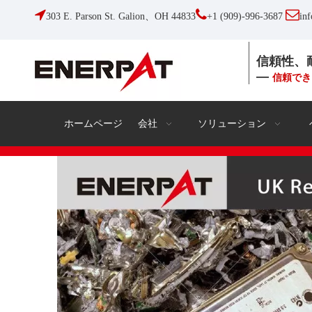



303 E. Parson St. Galion、OH 44833
+1 (909)-996-3687
in
信頼性、
—
信頼でき
ホームページ
会社
ソリューション