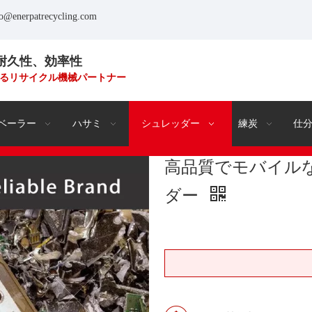
fo@enerpatrecycling.com
耐久性、効率性
るリサイクル機械パートナー
ベーラー
ハサミ
シュレッダー
練炭
仕
高品質でモバイル
ダー