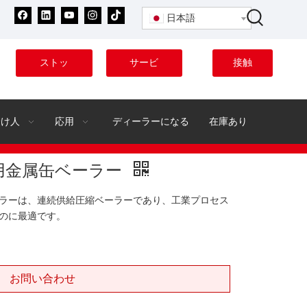
日本語
ストッ
サービ
接触
ク
ス
分け人
応用
ディーラーになる
在庫あり
用金属缶ベーラー
ラーは、連続供給圧縮ベーラーであり、工業プロセス
のに最適です。
お問い合わせ