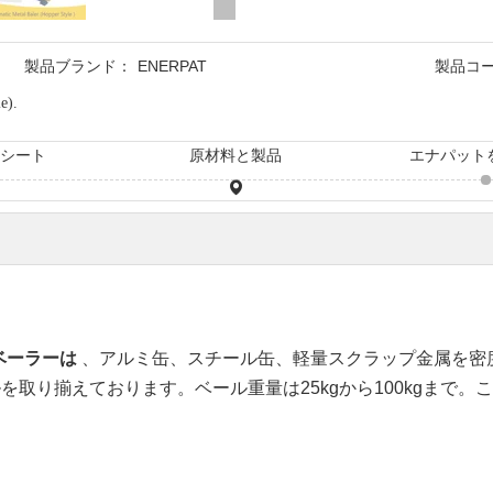
製品ブランド：
ENERPAT
製品コ
e).
タシート
原材料と製品
エナパット
ベーラーは
、アルミ缶、スチール缶、軽量スクラップ金属を密
を取り揃えております。ベール重量は25kgから100kgまで。この