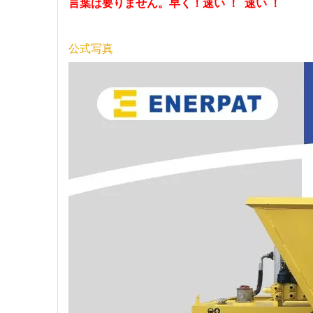
言葉は要りません。早く！速い ！ 速い ！
公式写真