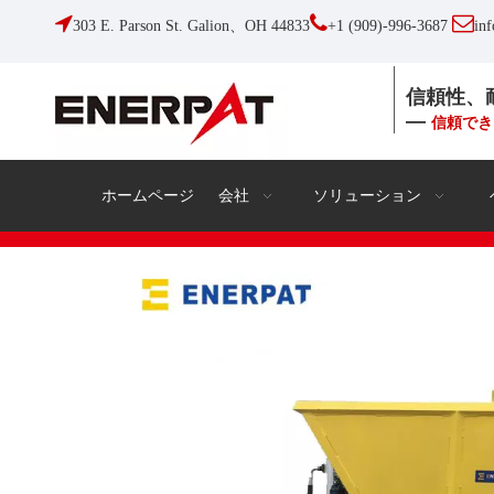



303 E. Parson St. Galion、OH 44833
+1 (909)-996-3687
in
信頼性、
—
信頼でき
ホームページ
会社
ソリューション