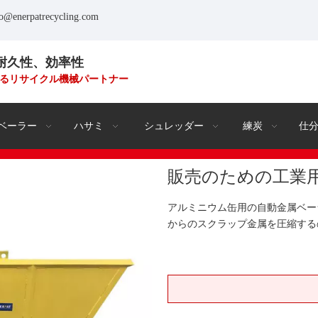
fo@enerpatrecycling.com
耐久性、効率性
るリサイクル機械パートナー
ベーラー
ハサミ
シュレッダー
練炭
仕
販売のための工業
アルミニウム缶用の自動金属ベー
からのスクラップ金属を圧縮する