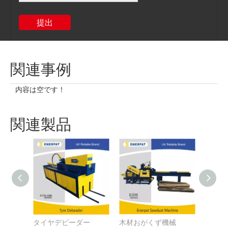
提出
関連事例
内容は空です！
関連製品
タイヤデビーダー
木材おがくず機械
タイヤシ