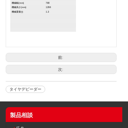
機械幅(mm)
780
機械高さ(mm)
1266
機械重量(t)
1.3
前:
次:
タイヤデビーダー
製品相談