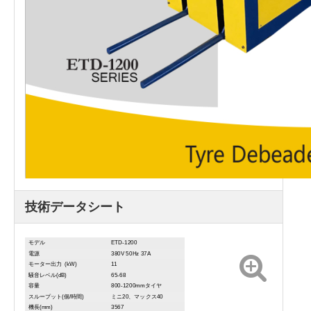
技術データシート
モデル
ETD-1200
電源
380V 50Hz 37A
モーター出力 (kW)
11
騒音レベル(dB)
65-68
容量
800-1200mmタイヤ
スループット(個/時間)
ミニ20、マックス40
機長(mm)
3567