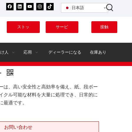
日本語
ストッ
サービ
接触
ク
ス
分け人
応用
ディーラーになる
在庫あり
ー
ーラーは、高い安全性と高効率を備え、紙、段ボー
イクル可能な材料を大量に処理でき、日常的に
に最適です。
お問い合わせ