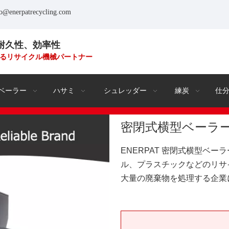
fo@enerpatrecycling.com
耐久性、効率性
るリサイクル機械パートナー
ベーラー
ハサミ
シュレッダー
練炭
仕
密閉式横型ベーラ
ENERPAT 密閉式横型ベ
ル、プラスチックなどのリサ
大量の廃棄物を処理する企業