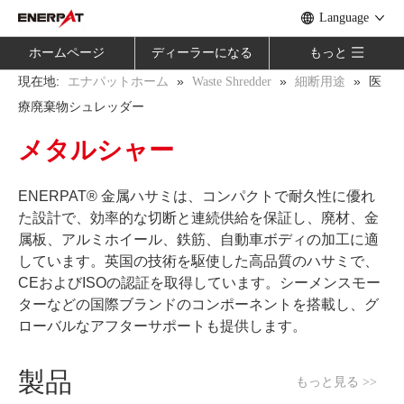
Language
ホームページ
ディーラーになる
もっと
現在地:
»
»
»
医
エナパットホーム
Waste Shredder
細断用途
療廃棄物シュレッダー
メタルシャー
ENERPAT® 金属ハサミは、コンパクトで耐久性に優れ
た設計で、効率的な切断と連続供給を保証し、廃材、金
属板、アルミホイール、鉄筋、自動車ボディの加工に適
しています。英国の技術を駆使した高品質のハサミで、
CEおよびISOの認証を取得しています。シーメンスモー
ターなどの国際ブランドのコンポーネントを搭載し、グ
ローバルなアフターサポートも提供します。
製品
もっと見る >>