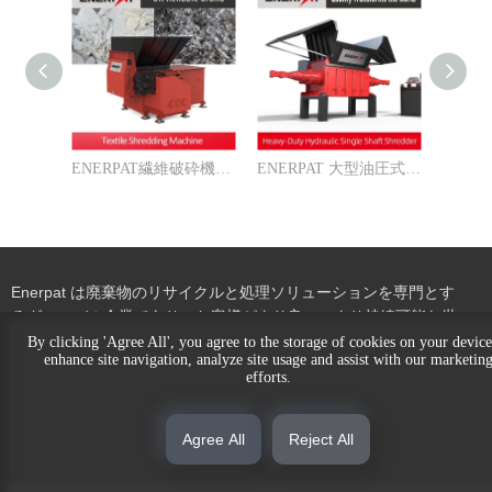
ENERPAT繊維破砕機メーカー
ENERPAT 大型油圧式一軸シュレッダー
Enerpat は廃棄物のリサイクルと処理ソリューションを専門とす
るグローバル企業であり、お客様がより良い、より持続可能な世
界を構築できるよう支援することを使命としています。当社は、
By clicking 'Agree All', you agree to the storage of cookies on your device
enhance site navigation, analyze site usage and assist with our marketin
地方自治体および産業の顧客に対する世界有数のプロバイダーで
efforts.
あり、廃棄物のリサイクルと処理、コストと消費量の削減、より
多くの価値の創造を支援しています。
Agree All
Reject All
当社は、幅広いリサイクルニーズに対応する選別機、シュレッダ
ー、ベーラー、剪断機、廃棄装置に重点を置いています。