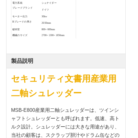
電力系統
シュナイダー
ブレードブランド
ドイツ
モーター出力
30kw
B
ブレードの厚さ
20/30mm
破砕室
800
×
600mm
機械のサイズ
2700
×
1300
×
1850mm
機械重量
2.3
トントン
製品説明
セキュリティ文書用産業用
二軸シュレッダー
MSB-E800産業用二軸シュレッダーは、ツインシ
ャフトシュレッダーとも呼ばれます。低速、高ト
ルク設計。シュレッダーには大きな用途があり、
当社の顧客は、スクラップ胆汁やドラム缶などの