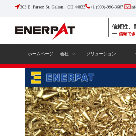



303 E. Parson St. Galion、OH 44833
+1 (909)-996-3687
in
信頼性、
—
信頼でき
ホームページ
会社
ソリューション