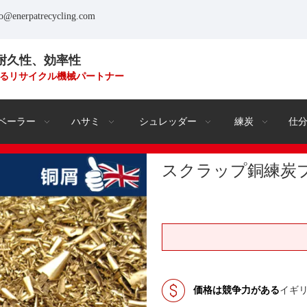
fo@enerpatrecycling.com
耐久性、効率性
るリサイクル機械パートナー
ベーラー
ハサミ
シュレッダー
練炭
仕
スクラップ銅練炭
価格は競争力がある
イギ