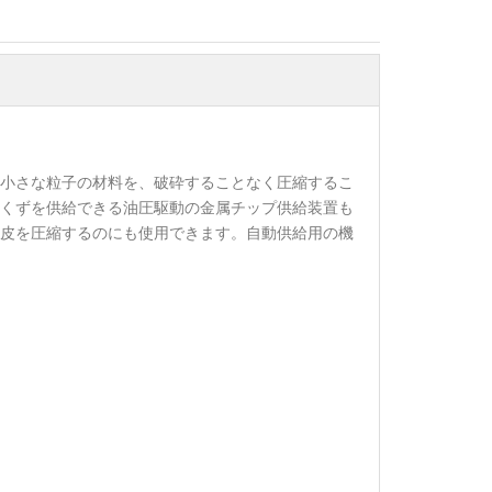
どの小さな粒子の材料を、破砕することなく圧縮するこ
くずを供給できる油圧駆動の金属チップ供給装置も
皮を圧縮するのにも使用できます。自動供給用の機