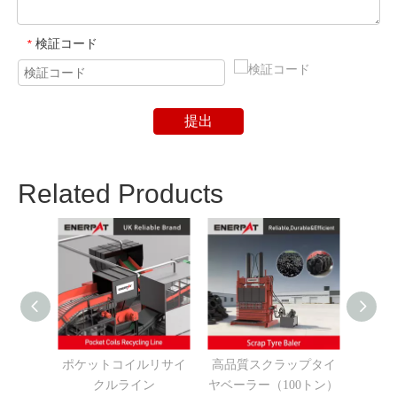
検証コード
*
提出
Related Products
ポケットコイルリサイ
高品質スクラップタイ
MSB-
クルライン
ヤベーラー（100トン）
イヤ